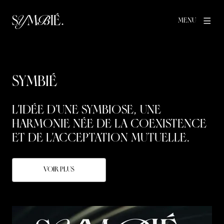
MENU
Symbié
L’idée d’une symbiose, une
harmonie née de la coexistence
et de l’acceptation mutuelle.
Voir plus
Agrandir l'image